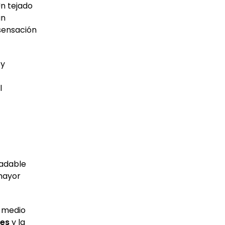
Un tejado
un
 sensación
 y
l
radable
 mayor
l medio
les
y la