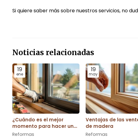
Si quiere saber más sobre nuestros servicios, no du
Noticias relacionadas
19
19
ene
may
¿Cuándo es el mejor
Ventajas de las ven
momento para hacer una
de madera
reforma en casa?
Reformas
Reformas