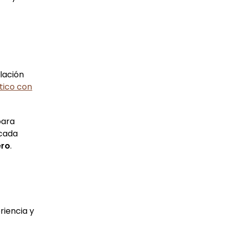
alación
stico con
para
 cada
ero
.
riencia y