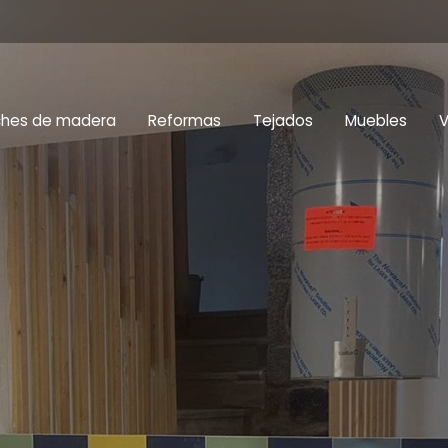
ches de madera
Reformas
Tejados
Muebles
V