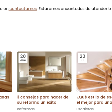
de en
contactarnos
. Estaremos encantados de atenderle
28
23
ene
jul
tanas
3 consejos para hacer de
¿Qué estilo de es
su reforma un éxito
el mejor para un
pequeña?
Reformas
Escaleras