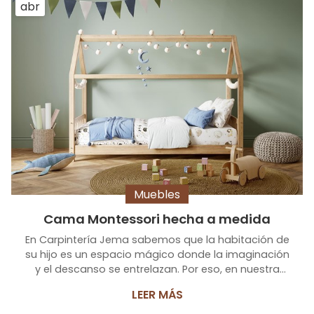
abr
Muebles
Cama Montessori hecha a medida
En Carpintería Jema sabemos que la habitación de
su hijo es un espacio mágico donde la imaginación
y el descanso se entrelazan. Por eso, en nuestra
carpintería de madera en Muros nos especializamos
LEER MÁS
en crear camas Montessori a medida, diseñadas
para fomentar la autonomía, la seguridad y el