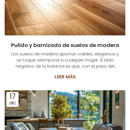
Pulido y barnizado de suelos de madera
Los suelos de madera aportan calidez, elegancia y
un toque atemporal a cualquier hogar. El lado
negativo de la balanza es que, con el paso del
tiempo, el uso diario y la exposición a los elementos
LEER MÁS
pueden opacar su brillo, causar arañazos y
desgastes. Pero no se preocupe, en Carpintería
Jema somos especialistas en el pulido y barnizado
17
de suelos de madera, un servicio esencial para
dic
devolverles su esplendor original y protegerlos para
el futuro. ¿Por qué elegir el pulido y barnizado
profesional? ...