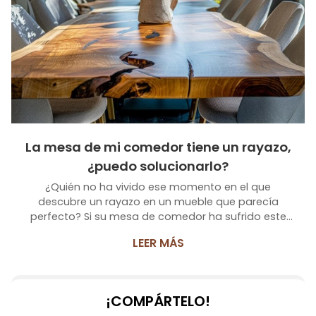
La mesa de mi comedor tiene un rayazo,
¿puedo solucionarlo?
¿Quién no ha vivido ese momento en el que
descubre un rayazo en un mueble que parecía
perfecto? Si su mesa de comedor ha sufrido este
accidente en concreto, no se preocupe. En
LEER MÁS
Carpintería Jema, su carpintería de madera en
Muros, sabemos que este tipo de desperfectos
pueden ser frustrantes, pero, con el cuidado
adecuado, es posible devolverle su esplendor.
¡COMPÁRTELO!
Identificar el tipo de rayazo Lo primero que debe